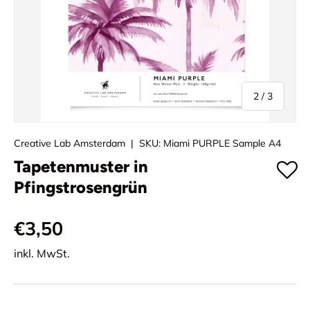
von
2
/
3
Creative Lab Amsterdam
|
SKU:
Miami PURPLE Sample A4
Tapetenmuster in
Pfingstrosengrün
€3,50
inkl. MwSt.