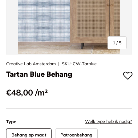
van
1
/
5
Creative Lab Amsterdam
|
SKU:
CW-Tarblue
Tartan Blue Behang
€48,00
/m²
Welk type heb ik nodig?
Type
Behang op maat
Patroonbehang