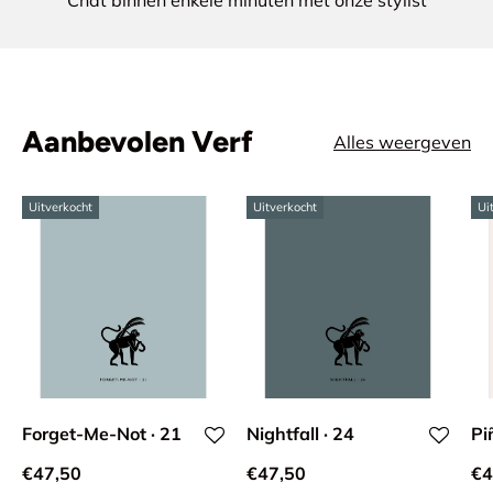
Aanbevolen Verf
Alles weergeven
Uitverkocht
Uitverkocht
Ui
Forget-Me-Not · 21
Nightfall · 24
Pi
€47,50
€47,50
€4